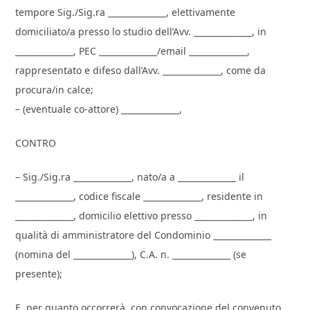
tempore Sig./Sig.ra ______________, elettivamente
domiciliato/a presso lo studio dell’Avv. ______________, in
______________, PEC ______________/email ______________,
rappresentato e difeso dall’Avv. ______________, come da
procura/in calce;
– (eventuale co-attore) ______________,
CONTRO
– Sig./Sig.ra ______________, nato/a a ______________ il
______________, codice fiscale ______________, residente in
______________, domicilio elettivo presso ______________, in
qualità di amministratore del Condominio ______________
(nomina del ______________), C.A. n. ______________ (se
presente);
E, per quanto occorrerà, con convocazione del convenuto