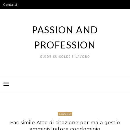
Vai
Contatti
al
contenuto
PASSION AND
PROFESSION
GUIDE SU SOLDI E LAVORO
LAVORO
Fac simile Atto di citazione per mala gestio
amministratore condominio​