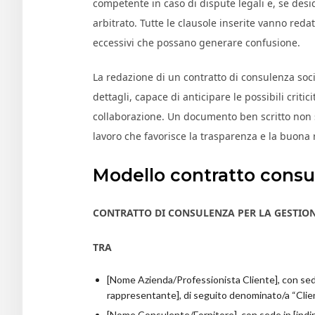
competente in caso di dispute legali e, se desid
arbitrato. Tutte le clausole inserite vanno red
eccessivi che possano generare confusione.
La redazione di un contratto di consulenza soc
dettagli, capace di anticipare le possibili critic
collaborazione. Un documento ben scritto non 
lavoro che favorisce la trasparenza e la buona 
Modello contratto consu
CONTRATTO DI CONSULENZA PER LA GESTION
TRA
[Nome Azienda/Professionista Cliente], con sede 
rappresentante], di seguito denominato/a “Clie
[Nome Consulente/Fornitore], con sede in [indir