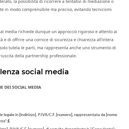
erato, la possibilità di ricorrere a tentativi di mediazione o
atte in modo comprensibile ma preciso, evitando tecnicismi
ial media richiede dunque un approccio rigoroso e attento ai
ità e di offrire una cornice di sicurezza e chiarezza all’intera
solo tutela le parti, ma rappresenta anche uno strumento di
riuscita della partnership professionale.
lenza social media
E DEI SOCIAL MEDIA
legale in [indirizzo], P.IVA/C.F. [numero], rappresentata da [nome
nte”;
E
izzo], P.IVA/C.F. [numero], di seguito denominato/a “Consulente”;