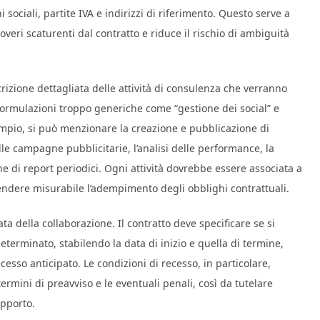
sociali, partite IVA e indirizzi di riferimento. Questo serve a
 doveri scaturenti dal contratto e riduce il rischio di ambiguità
crizione dettagliata delle attività di consulenza che verranno
 formulazioni troppo generiche come “gestione dei social” e
mpio, si può menzionare la creazione e pubblicazione di
lle campagne pubblicitarie, l’analisi delle performance, la
e di report periodici. Ogni attività dovrebbe essere associata a
 rendere misurabile l’adempimento degli obblighi contrattuali.
a della collaborazione. Il contratto deve specificare se si
eterminato, stabilendo la data di inizio e quella di termine,
esso anticipato. Le condizioni di recesso, in particolare,
termini di preavviso e le eventuali penali, così da tutelare
apporto.