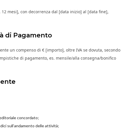
 12 mesi], con decorrenza dal [data inizio] al [data fine],
tà di Pagamento
lente un compenso di € [importo], oltre IVA se dovuta, secondo
tempistiche di pagamento, es. mensile/alla consegna/bonifico
lente
editoriale concordato;
dici sull’andamento delle attività;