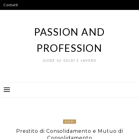
Vai
Contatti
al
contenuto
PASSION AND
PROFESSION
GUIDE SU SOLDI E LAVORO
SOLDI
Prestito di Consolidamento e Mutuo di
Consolidamento