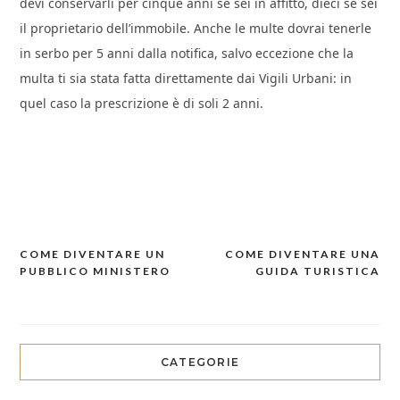
devi conservarli per cinque anni se sei in affitto, dieci se sei
il proprietario dell’immobile. Anche le multe dovrai tenerle
in serbo per 5 anni dalla notifica, salvo eccezione che la
multa ti sia stata fatta direttamente dai Vigili Urbani: in
quel caso la prescrizione è di soli 2 anni.
COME DIVENTARE UN
COME DIVENTARE UNA
Navigazione
PUBBLICO MINISTERO
GUIDA TURISTICA
articoli
CATEGORIE