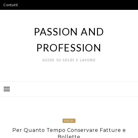
Vai
Contatti
al
contenuto
PASSION AND
PROFESSION
GUIDE SU SOLDI E LAVORO
SOLDI
Per Quanto Tempo Conservare Fatture e
Bollette